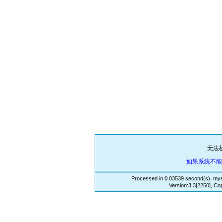
无法
如果系统不
Processed in 0.03539 second(s), mys
Version:3.3[2250], Co